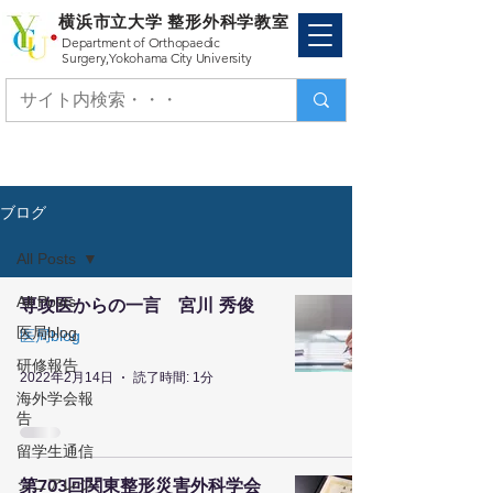
横浜市立大学 整形外科学教室
Department of Orthopaedic
Surgery,
Yokohama City University
ブログ
All Posts
All Posts
専攻医からの一言 宮川 秀俊
医局blog
医局blog
研修報告
2022年2月14日
読了時間: 1分
海外学会報
告
留学生通信
シニアレジ
第703回関東整形災害外科学会