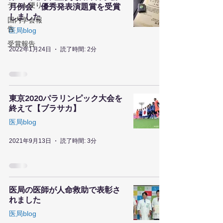
デント便り
月例会 優秀発表演題賞を受賞
しました
国内学会報
告
医局blog
受賞報告
2022年1月24日
読了時間: 2分
東京2020パラリンピック大会を
終えて【ブラサカ】
医局blog
2021年9月13日
読了時間: 3分
医局の医師が人命救助で表彰さ
れました
医局blog