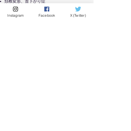
頚椎変形、首下がり症
頚椎後縦靱帯骨化症、黄色靱帯骨化症
Instagram
Facebook
X (Twitter)
リウマチ性脊椎炎（環軸椎関節亜脱臼、垂直
亜脱臼、軸椎下病変）
頚髄腫瘍
頚椎脱臼骨折
〈胸腰椎〉
腰部脊柱管狭窄症
腰椎椎間板ヘルニア
成人脊柱変形、変性側弯症、後弯症
胸腰椎脊髄腫瘍、馬尾腫瘍
胸腰椎椎体骨折
〈その他の脊椎疾患〉
化膿性脊椎炎、椎間板炎
脊椎カリエス（結核の脊椎病変）
転移性脊椎腫瘍