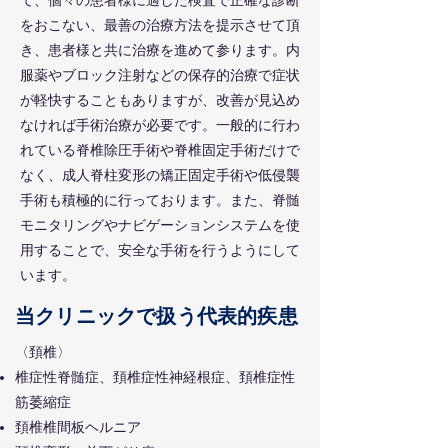
て、個々の患者様に適した検査で正確な診断
をおこない、最善の治療方法を提示させて頂
き、患者様と共に治療を進めて参ります。内
服薬やブロック注射などの保存的治療で症状
が軽快することもありますが、改善が見込め
なければ手術治療が必要です。一般的に行わ
れている脊椎除圧手術や脊椎固定手術だけで
なく、成人脊柱変形の矯正固定手術や低侵襲
手術も積極的に行っております。また、脊髄
モニタリングやナビゲーションシステムを使
用することで、安全な手術を行うようにして
います。
当クリニックで扱う代表的疾患
〈頚椎〉
椎症性脊髄症、頚椎症性神経根症、頚椎症性
筋萎縮症
頚椎椎間板ヘルニア