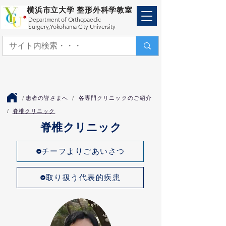
横浜市立大学 整形外科学教室
Department of Orthopaedic
Surgery,
Yokohama City University
患者の皆さまへ
​各専門クリニックのご紹介
/
/
脊椎クリニック
/
脊椎クリニック
チーフよりごあいさつ
取り扱う代表的疾患