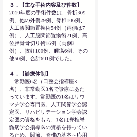
３．【主な手術内容及び件数】
2019年度の手術件数は、骨折309
例、他の外傷29例、脊椎106例、
人工膝関節置換術54例（両側は7
例）、人工股関節置換術21例、高
位脛骨骨切り術16例（両側3
例）、抜釘100例、腫瘍6例、その
他50例、合計691例でした。
４．【診療体制】
　常勤医6名（日整会指導医3
名）、非常勤医3名で診療にあた
っています。常勤医の1名はリウ
マチ学会専門医、人工関節学会認
定医、リハビリテーション学会認
定医の資格をもち、1名は脊椎脊
髄病学会指導医の資格を持ってい
るため、関節、脊椎の基本～応用