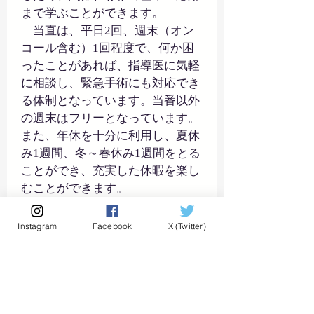
まで学ぶことができます。
　当直は、平日2回、週末（オン
コール含む）1回程度で、何か困
ったことがあれば、指導医に気軽
に相談し、緊急手術にも対応でき
る体制となっています。当番以外
の週末はフリーとなっています。
また、年休を十分に利用し、夏休
み1週間、冬～春休み1週間をとる
ことができ、充実した休暇を楽し
むことができます。
５．【現在ローテート中の若手医
Instagram
Facebook
X (Twitter)
師の一言】
　スタッフ１年目の熊谷と申しま
す。コロナウィルスに負けず駆け
出し整形外科医としてうわまち病
院で大腿骨頸部骨折や転子部骨折