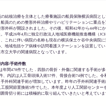
員の結核治療を主体とした療養施設の船員保険横浜病院と
、船員のための整形外科治療やリハビリテーションに重点を
整形外科が開設されました。その後、昭和42年から44年にか
。平成26年4月に独立行政法人地域医療機能推進機構（JC
り、これに伴い病院の名称も現在の横浜保土ケ谷中央病院に
め、地域包括ケア病棟や訪問看護ステーションを設置してい
浜市立大学の関連病院となっています。
内容/手術件数
は年間478件でした．四肢の骨折・外傷に関連する手術が
1件、内訳は人工骨頭挿入術57件、骨接合術74例でした。
手外科関連手術が増加しています。昨年の手外科関連手術は
人工股関節置換術5件でした。本年度より人工関節センター
周囲骨切り術には積極的に取り組んでいきたいと考えていま