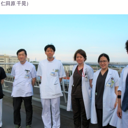
仁田原 千晃）