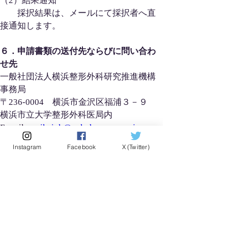
（2）結果通知
　　採択結果は、メールにて採択者へ直
接通知します。
６．申請書類の送付先ならびに問い合わ
せ先
一般社団法人横浜整形外科研究推進機構 
事務局
〒236-0004　横浜市金沢区福浦３－９
横浜市立大学整形外科医局内
E-mail　
seikei_k@yokohama-cu.ac.jp
Instagram
Facebook
X (Twitter)
■申込書
こちらをダウンロードしてご利用くださ
い。
.docx
国内からの留学生受け入れ助成_申請書2026
ダウンロード：DOCX • 22KB