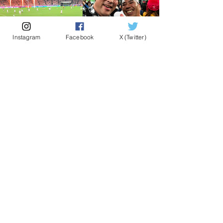
Instagram
Facebook
X (Twitter)
＜Previous
Next＞
横浜市立大学整形外科学教室
〒236-0004 横浜市金沢区福浦3-9
TEL：045-787-2800（代表）
プライバシーポリシー
リンク
Copyright © Department of Orthopaedic Surgery
Yokohama City University School of Medicine Powered
by BRIGIT-L © AliceMagic All Rights Reserved.