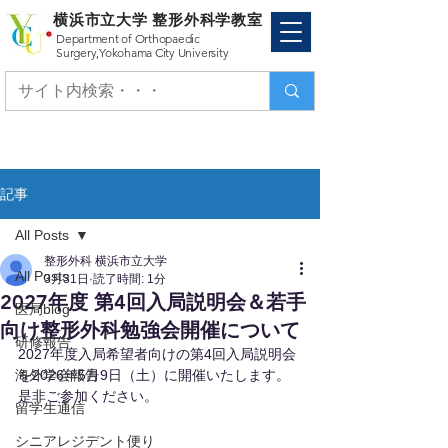
横浜市立大学 整形外科学教室
Department of Orthopaedic
Surgery,
Yokohama City University
記事
All Posts
整形外科 横浜市立大学
All Posts
3月31日
読了時間: 1分
2027年度 第4回入局説明会＆若手
医局blog
向け整形外科勉強会開催について
研修報告
2027年度入局希望者向けの第4回入局説明会
海外学会報告
を2026年5月9日（土）に開催いたします。
是非ご参加ください。
留学生通信
シニアレジデント便り