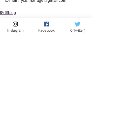
E-mail：ycu.manage@gmail.com
医局blog
Instagram
Facebook
X (Twitter)
すべて表示
最新記事