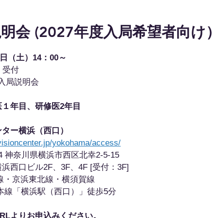
明会 (2027年度入局希望者向け
4日（土）14：00～
　　受付
0 入局説明会
１年目、研修医2年目
ンター横浜（西口）
visioncenter.jp/yokohama/access/
04 神奈川県横浜市西区北幸2-5-15
西口ビル2F、3F、4F [受付：3F]
線・京浜東北線・横須賀線
本線「横浜駅（西口）」徒歩5分
RLよりお申込みください。