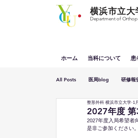
横浜市立大
Department of Orthopa
ホーム
当科について
患
All Posts
医局blog
研修報
整形外科 横浜市立大学
1
受賞報告
2027年度
2027年度入局希望者
是非ご参加ください