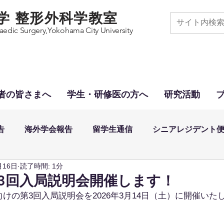
学 整形外科学教室
edic Surgery,
Yokohama City University
者の皆さまへ
学生・研修医の方へ
研究活動
告
海外学会報告
留学生通信
シニアレジデント
月16日
読了時間: 1分
 第3回入局説明会開催します！
向けの第3回入局説明会を2026年3月14日（土）に開催いた
。