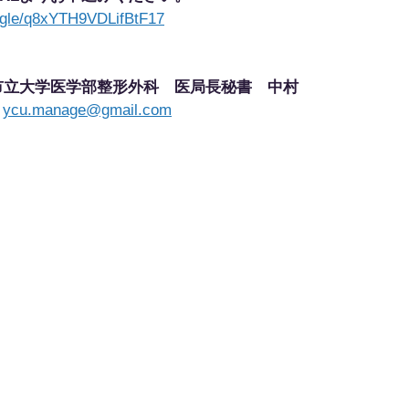
s.gle/q8xYTH9VDLifBtF17
市立大学医学部整形外科　医局長秘書　中村
：
ycu.manage@gmail.com