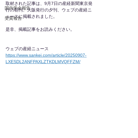
取材された記事は、9月7日の産経新聞東京発
国内学会報告
行の朝刊、大阪発行の夕刊、ウェブの産経ニ
ュースに掲載されました。
受賞報告
是非、掲載記事をお読みください。
ウェブの産経ニュース
https://www.sankei.com/article/20250907-
LXESDL2ANFPAXLZTKDLMVQFFZM/