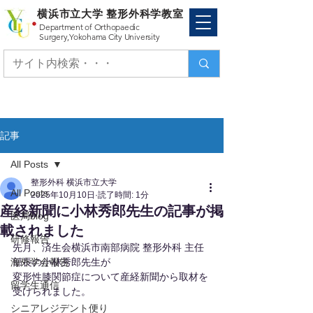
横浜市立大学 整形外科学教室
Department of Orthopaedic
Surgery,
Yokohama City University
記事
All Posts
整形外科 横浜市立大学
All Posts
2025年10月10日
読了時間: 1分
産経新聞に小林秀郎先生の記事が掲
医局blog
載されました
研修報告
先月、済生会横浜市南部病院 整形外科 主任
海外学会報告
部長の小林秀郎先生が
変形性膝関節症について産経新聞から取材を
留学生通信
受けられました。
シニアレジデント便り