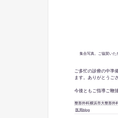
集合写真。ご協賛いた
ご多忙の診療の中準
ます。ありがとうご
今後ともご指導ご鞭
整形外科
横浜市大整形外
医局blog