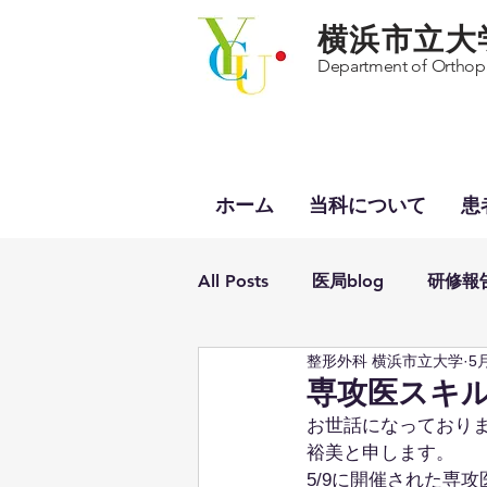
横浜市立大
Department of Orthopa
ホーム
当科について
患
All Posts
医局blog
研修報
整形外科 横浜市立大学
5
受賞報告
専攻医スキ
お世話になっておりま
裕美と申します。
5/9に開催された専