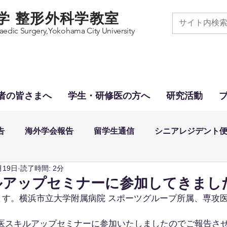
学 整形外科学教室
edic Surgery,
Yokohama City University
者の皆さまへ
学生・研修医の方へ
研究活動
告
海外学会報告
留学生通信
シニアレジデント
月19日
読了時間: 2分
ルアップセミナーに参加してきまし
す。横浜市立大学附属病院 スポーツグループ所属、専攻医
攻医スキルアップセミナーに参加いたしましたのでご報告さ