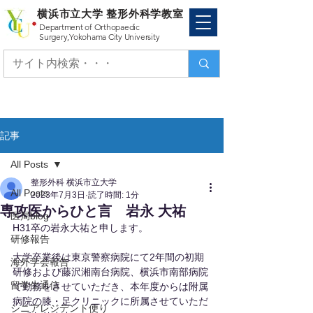
横浜市立大学 整形外科学教室
Department of Orthopaedic
Surgery,
Yokohama City University
記事
All Posts
整形外科 横浜市立大学
All Posts
2023年7月3日
読了時間: 1分
専攻医からひと言 岩永 大祐
医局blog
H31卒の岩永大祐と申します。
研修報告
大学卒業後は東京警察病院にて2年間の初期
海外学会報告
研修および藤沢湘南台病院、横浜市南部病院
留学生通信
で勤務をさせていただき、本年度からは附属
病院の膝・足クリニックに所属させていただ
シニアレジデント便り