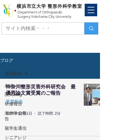
横浜市立大学 整形外科学教室
Department of Orthopaedic
Surgery,
Yokohama City University
ブログ
受賞報告
All Posts
神奈川整形災害外科研究会 最
優秀論文賞受賞のご報告
医局blog
受賞報告
研修報告
海外学会報
2025年12月1日
読了時間: 2分
告
留学生通信
シニアレジ